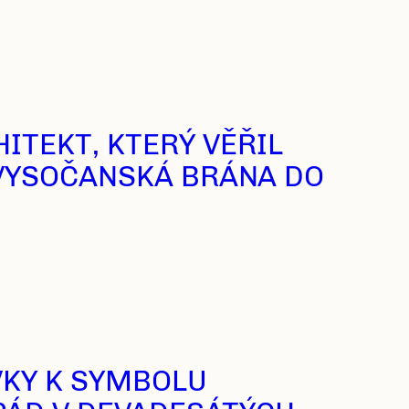
ITEKT, KTERÝ VĚŘIL
VYSOČANSKÁ BRÁNA DO
VKY K SYMBOLU