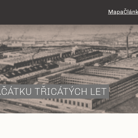
Mapa
Člán
AČÁTKU TŘICÁTÝCH LET