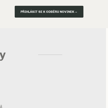
PŘIHLÁSIT SE K ODBĚRU NOVINEK
→
ky
tu