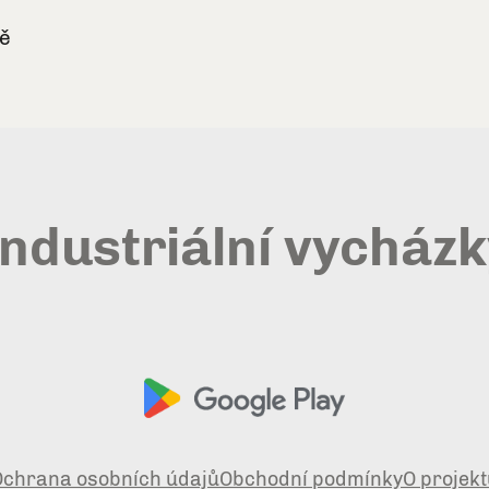
ě
ndustriální vycház
Ochrana osobních údajů
Obchodní podmínky
O projek