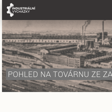
Přeskočit
na
obsah
POHLED NA TOVÁRNU ZE Z